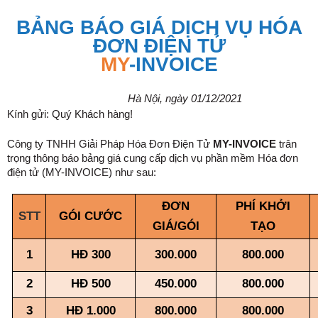
BẢNG BÁO GIÁ DỊCH VỤ HÓA
ĐƠN ĐIỆN TỬ
MY
-INVOICE
Hà Nội, ngày 01/12/2021
Kính gửi: Quý Khách hàng!
Công ty TNHH Giải Pháp Hóa Đơn Điện Tử
MY-INVOICE
trân
trọng thông báo bảng giá cung cấp dịch vụ phần mềm Hóa đơn
điện tử (MY-INVOICE) như sau:
ĐƠN
PHÍ KHỞI
STT
GÓI CƯỚC
GIÁ/GÓI
TẠO
1
HĐ 300
300.000
800.000
2
HĐ 500
450.000
800.000
3
HĐ 1.000
800.000
800.000