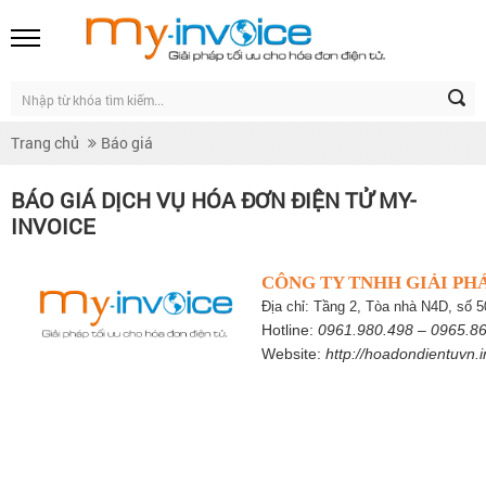
Trang chủ
Báo giá
BÁO GIÁ DỊCH VỤ HÓA ĐƠN ĐIỆN TỬ MY-
INVOICE
CÔNG TY TNHH GIẢI PH
Địa chỉ: Tầng 2, Tòa nhà N4D, số
Hotline:
0961.980.498
–
0965.8
Website:
http://hoadondientuvn.i