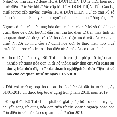
Người có nhu cầu sử dụng HÓA ĐƠN ĐIỆN TỬ lẻ thực hiện nộp
thuế điện tử trước khi được cấp lẻ HÓA ĐƠN ĐIỆN TỬ. Cán bộ
thuế (được cấp quyền) truyền HÓA ĐƠN ĐIỆN TỬ có chữ ký số
của cơ quan thuế chuyển cho người có nhu cầu theo đường điện tử.
Người có nhu cầu sử dụng hóa đơn lẻ chưa có chữ ký số thì đến cơ
quan thuế để được hướng dẫn làm thủ tục điện tử trên máy tính tại
cơ quan thuế để được cấp lẻ hóa đơn điện tửcó mã của cơ quan
thuế. Người có nhu cầu sử dụng hóa đơn lẻ thực hiện nộp thuế
trước khi được cấp lẻ hóa đơn điện tửcó mã của cơ quan thuế.
Theo Dự thảo này, Bộ Tài chính có giải pháp hỗ trợ doanh
nghiệp sử dụng hóa đơn in từ hệ thống máy tính
chuyển sang sử
dụng hóa đơn điện tử của doanh nghiệp/hóa đơn điện tử có
mã của cơ quan thuế từ ngày 01/7/2018.
- Đối với trường hợp hóa đơn do tổ chức đã đặt in trước ngày
01/01/2018 thì được tiếp tục ử dụng trong năm 2018, năm 2019.
- Đồng thời, Bộ Tài chính phải có giải pháp hỗ trợ doanh nghiệp
chuyển sang sử dụng hóa đơn điện tử của doanh nghiệp hoặc hóa
đơn điện tử có mã của cơ quan thuế từ năm 2019.