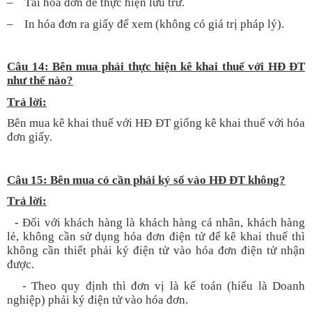
– Tải hóa đơn để thực hiện lưu trữ.
– In hóa đơn ra giấy để xem (không có giá trị pháp lý).
Câu 14: Bên mua phải thực hiện kê khai thuế với HĐ ĐT
như thế nào?
T
rả lời:
Bên mua kê khai thuế với HĐ ĐT giống kê khai thuế với hóa
đơn giấy.
Câu 15: Bên mua có cần phải ký số vào HĐ ĐT không?
T
rả lời:
- Đối với khách hàng là khách hàng cá nhân, khách hàng
lẻ, không cần sử dụng hóa đơn điện tử để kê khai thuế thì
không cần thiết phải ký điện tử vào hóa đơn điện tử nhận
được.
- Theo quy định thì đơn vị là kế toán (hiểu là Doanh
nghiệp) phải ký điện tử vào hóa đơn.