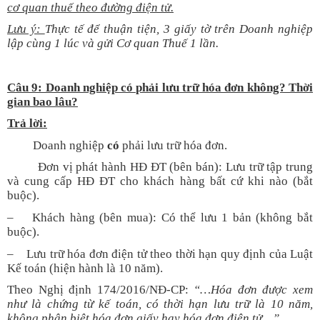
cơ quan thuế theo đường điện tử.
Lưu ý:
Thực tế để thuận tiện, 3 giấy tờ trên Doanh nghiệp
lập cùng 1 lúc và gửi Cơ quan Thuế 1 lần.
Câu 9: Doanh nghiệp có phải lưu trữ hóa đơn không? Thời
gian bao lâu?
Trả lời:
Doanh nghiệp
có
phải lưu trữ hóa đơn.
Đơn vị phát hành HĐ ĐT (bên bán): Lưu trữ tập trung
và cung cấp HĐ ĐT cho khách hàng bất cứ khi nào (bắt
buộc).
– Khách hàng (bên mua): Có thể lưu 1 bản (không bắt
buộc).
– Lưu trữ hóa đơn điện tử theo thời hạn quy định của Luật
Kế toán (hiện hành là 10 năm).
Theo Nghị định 174/2016/NĐ-CP:
“…Hóa đơn được xem
như là chứng từ kế toán, có thời hạn lưu trữ là 10 năm,
không phân biệt hóa đơn giấy hay hóa đơn điện tử…”