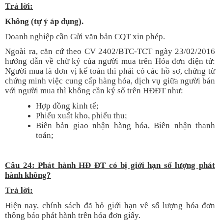
T
rả lời:
Không (tự ý áp dụng).
Doanh nghiệp cần Gửi văn bản CQT xin phép.
Ngoài ra, căn cứ theo CV 2402/BTC-TCT ngày 23/02/2016
hướng dẫn về chữ ký của người mua trên Hóa đơn điện tử:
Người mua là đơn vị kế toán thì phải có các hồ sơ, chứng từ
chứng minh việc cung cấp hàng hóa, dịch vụ giữa người bán
với người mua thì không cần ký số trên HĐĐT như:
Hợp đồng kinh tế;
Phiếu xuất kho, phiếu thu;
Biên bản giao nhận hàng hóa, Biên nhận thanh
toán;
Câu 24:
Phát hành HĐ ĐT có bị giới hạn số lượng phát
hành không?
T
rả lời:
Hiện nay, chính sách đã bỏ giới hạn về số lượng hóa đơn
thông báo phát hành trên hóa đơn giấy.