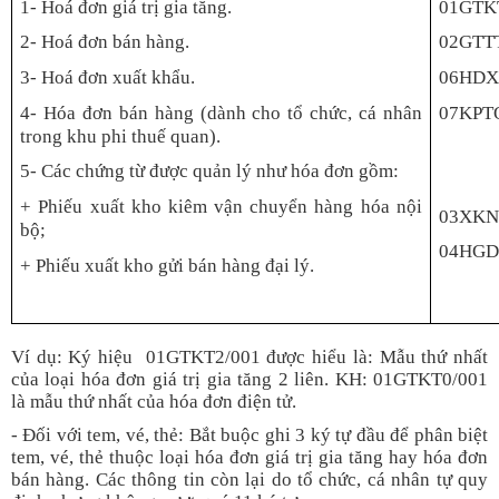
1- Hoá
đ
ơn giá trị gia t
ă
ng.
01GTK
2- Hoá
đ
ơn bán hàng.
02GTT
3- Hoá
đ
ơn xuất khẩu.
06HD
4- Hóa
đ
ơn bán hàng (dành cho tổ chức, cá nh
â
n
07KPT
trong khu phi thu
ế
quan).
5- Các chứng từ
đ
ược quản l
ý
như hóa
đ
ơn gồm:
+ Phi
ế
u xuất kho kiêm vận chuyển hàng hóa nội
03XK
bộ;
04HGD
+ Phi
ế
u xuất kho gửi bán hàng
đ
ại l
ý
.
Ví dụ: Ký hiệu 01GTKT2/001 được hiểu là: Mẫu thứ nhất
của loại hóa đơn giá trị gia tăng 2 liên. KH: 01GTKT0/001
là mẫu thứ nhất của hóa đơn điện tử.
- Đối với tem, vé, thẻ: Bắt buộc ghi 3 ký tự đầu để phân biệt
tem, vé, thẻ thuộc loại hóa đơn giá trị gia tăng hay hóa đơn
bán hàng. Các thông tin còn lại do tổ chức, cá nhân tự quy