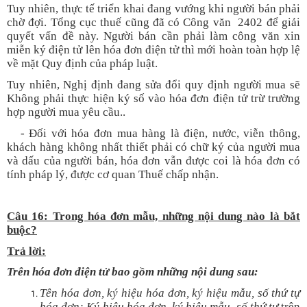
Tuy nhiên, thực tế triển khai đang vướng khi người bán phải
chờ đợi. Tổng cục thuế cũng đã có Công văn 2402 để giải
quyết vấn đề này. Người bán cần phải làm công văn xin
miễn ký điện tử lên hóa đơn điện tử thì mới hoàn toàn hợp lệ
về mặt Quy định của pháp luật.
Tuy nhiên, Nghị định đang sửa đổi quy định người mua sẽ
Không phải thực hiện ký số vào hóa đơn điện tử trừ trường
hợp người mua yêu cầu..
- Đối với hóa đơn mua hàng là điện, nước, viễn thông,
khách hàng không nhất thiết phải có chữ ký của người mua
và dấu của người bán, hóa đơn vẫn được coi là hóa đơn có
tính pháp lý, được cơ quan Thuế chấp nhận.
Câu 16: Trong hóa đơn mẫu, những nội dung nào là bắt
buộc?
T
rả lời:
Trên hóa đơn điện tử bao gồm những nội dung sau:
Tên hóa đơn, ký hiệu hóa đơn, ký hiệu mẫu, số thứ tự
hóa đơn; Ký hiệu hóa đơn, ký hiệu mẫu, số thứ tự
trên