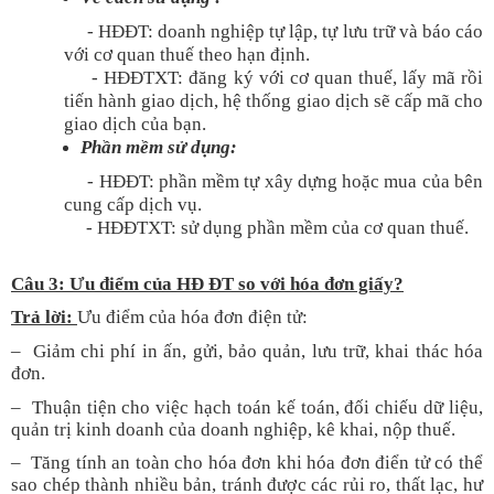
- HĐĐT: doanh nghiệp tự lập, tự lưu trữ và báo cáo
với cơ quan thuế theo hạn định.
- HĐĐTXT: đăng ký với cơ quan thuế, lấy mã rồi
tiến hành giao dịch, hệ thống giao dịch sẽ cấp mã cho
giao dịch của bạn.
Phần mềm sử dụng:
- HĐĐT: phần mềm tự xây dựng hoặc mua của bên
cung cấp dịch vụ.
- HĐĐTXT: sử dụng phần mềm của cơ quan thuế.
Câu
3
: Ưu điểm của HĐ ĐT so với hóa đơn giấy?
Trả lời:
Ưu điểm của hóa đơn điện tử:
– Giảm chi phí in ấn, gửi, bảo quản, lưu trữ, khai thác hóa
đơn.
– Thuận tiện cho việc hạch toán kế toán, đối chiếu dữ liệu,
quản trị kinh doanh của doanh nghiệp, kê khai, nộp thuế.
– Tăng tính an toàn cho hóa đơn khi hóa đơn điển tử có thể
sao chép thành nhiều bản, tránh được các rủi ro, thất lạc, hư