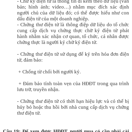
- Chữ ký điện tử là thông tin đi kèm theo dữ liệu (văn
bản; hình ảnh; video…) nhằm mục đích xác định
người chủ của dữ liệu đó; có thể được hiểu như con
dấu điện tử của một doanh nghiệp.
- Chứng thư điện tử là thông điệp dữ liệu do tổ chức
cung cấp dịch vụ chứng thực chữ ký điện tử phát
hành nhằm xác nhận cơ quan, tổ chức, cá nhân được
chứng thực là người ký chữ ký điện tử.
- Chứng thư điện tử sử dụng để ký trên hóa đơn điện
tử, đảm bảo:
+ Chống từ chối bởi người ký.
+ Đảm bảo tính toàn vẹn của HĐĐT trong qua trình
lưu trữ, truyền nhận.
- Chứng thư điện tử có thời hạn hiệu lực và có thể bị
hủy bỏ hoặc thu hồi bởi nhà cung cấp dịch vụ chứng
thư điện tử.
Câu 19: Để xem được HĐĐT, người mua có cần phải cài