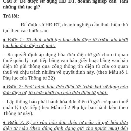
Câu 8: Để được sử dụng HĐ ĐT, doanh nghiệp cần làm
những thủ tục gì?
Trả lời:
Để được sử HĐ ĐT, doanh nghiệp cần thực hiện thủ
tục theo các bước sau:
♦ Bước 1: Tổ chức khởi tạo hóa đơn điện tử trước khi khởi
tạo hóa đơn điện tử phải:
– Ra quyết định áp dụng hóa đơn điện tử gửi cho cơ quan
thuế quản lý trực tiếp bằng văn bản giấy hoặc bằng văn bản
điện tử gửi thông qua cổng thông tin điện tử của cơ quan
thuế và chịu trách nhiệm về quyết định này. (theo Mẫu số 1
Phụ lục của Thông tư 32)
♦ Bước 2: Phát hành hóa đơn điện tử: trước khi sử dụng hóa
đơn điện tử, tổ chức khởi tạo hóa đơn điện tử phải:
– Lập thông báo phát hành hóa đơn điện tử gửi cơ quan thuế
quản lý trực tiếp (theo Mẫu số 2 Phụ lục ban hành kèm theo
Thông tư này).
♦ Bước 3: Ký số vào hóa đơn điện tử mẫu và gửi hóa đơn
điện tử mẫu (theo đúng định dạng gửi cho người mua) đến