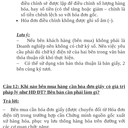
điều chỉnh sẽ được lập để điều chỉnh số lượng hàng
hóa, hay số tiền (có thể tăng hoặc giảm – chính là
số tiền chênh lệch so với hóa đơn gốc.
Hóa đơn điều chỉnh không được ghi số âm (-).
Lưu ý:
– Nếu bên khách hàng (bên mua) không phải là
Doanh nghiệp nên không có chữ ký số. Nên việc yêu
cầu phải đủ chữ ký điện tử của hai bên trong văn bản
thỏa thuận rất khó thực hiện.
– Có thể sử dụng văn bản thỏa thuận là bản giấy, 2
bên cùng ký tươi.
Câu 12: Khi nào bên mua hàng cần hóa đơn giấy có giá trị
pháp lý như HĐ ĐT? Bên bán cần phải làm gì?
T
rả lời:
– Bên mua cần hóa đơn giấy (được chuyển đổi từ Hóa đơn
điện tử) trong trường hợp cần Chứng minh nguồn gốc xuất
xứ hàng hóa, phục vụ lưu thông hàng hóa trên đường với
các cơ quan chức năng.