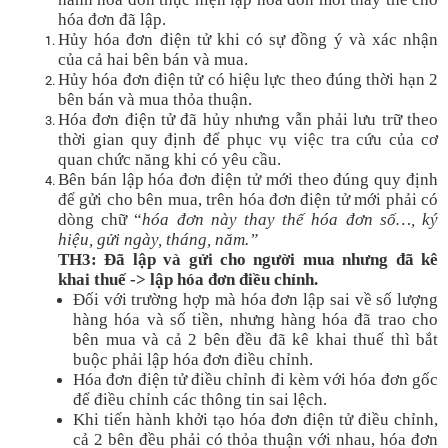
hóa đơn đã lập.
Hủy hóa đơn điện tử khi có sự đồng ý và xác nhận
của cả hai bên bán và mua.
Hủy hóa đơn điện tử có hiệu lực theo đúng thời hạn 2
bên bán và mua thỏa thuận.
Hóa đơn điện tử đã hủy nhưng vẫn phải lưu trữ theo
thời gian quy định để phục vụ việc tra cứu của cơ
quan chức năng khi có yêu cầu.
Bên bán lập hóa đơn điện tử mới theo đúng quy định
để gửi cho bên mua, trên hóa đơn điện tử mới phải có
dòng chữ “
hóa đơn này thay thế hóa đơn số…, ký
hiệu, gửi ngày, tháng, năm.”
TH3: Đã lập và gửi cho người mua nhưng đã kê
khai thuế -> lập hóa đơn điều chỉnh.
Đối với trường hợp mà hóa đơn lập sai về số lượng
hàng hóa và số tiền, nhưng hàng hóa đã trao cho
bên mua và cả 2 bên đều đã kê khai thuế thì bắt
buộc phải lập hóa đơn điều chỉnh.
Hóa đơn điện tử điều chỉnh đi kèm với hóa đơn gốc
để điều chỉnh các thông tin sai lệch.
Khi tiến hành khởi tạo hóa đơn điện tử điều chỉnh,
cả 2 bên đều phải có thỏa thuận với nhau, hóa đơn