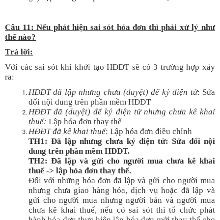
Câu 11: Nếu phát hiện sai sót hóa đơn thì phải xử lý như
thế nào?
T
rả lời:
Với các sai sót khi khởi tạo HĐĐT sẽ có 3 trường hợp xảy
ra:
HĐĐT đã lập nhưng chưa (duyệt) để ký điện tử
: Sửa
đổi nội dung trên phần mềm HĐĐT
HĐĐT đã (duyệt) để ký điện tử nhưng chưa kê khai
thuế:
Lập hóa đơn thay thế
HĐĐT đã kê khai thuế
: Lập hóa đơn điều chỉnh
TH1: Đã lập nhưng chưa ký điện tử: Sửa đổi nội
dung trên phần mềm HĐĐT.
TH2: Đã lập và gửi cho người mua chưa kê khai
thuế -> lập hóa đơn thay thế.
Đối với những hóa đơn đã lập và gửi cho người mua
nhưng chưa giao hàng hóa, dịch vụ hoặc đã lập và
gửi cho người mua nhưng người bán và người mua
chưa kê khai thuế, nếu có sai sót thì tổ chức phát
hành hóa đơn thực hiện lập hóa đơn mới thay thế cho