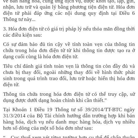
về bán hàng hóa, cung ứng dịch vụ, được khởi tạo, lập, gửi,
nhận, lưu trữ và quản lý bằng phương tiện điện tử. Hóa đơn
điện tử phải đáp ứng các nội dung quy định tại Điều 6
Thông tư này...
3. Hóa đơn điện tử có giá trị pháp lý nếu thỏa mãn đồng thời
các điều kiện sau:
Có sự đảm bảo đủ tin cậy về tính toàn vẹn của thông tin
chứa trong hóa đơn điện tử từ khi thông tin được tạo ra ở
dạng cuối cùng là hóa đơn điện tử.
Tiêu chí đánh giá tính toàn vẹn là thông tin còn đầy đủ và
chưa bị thay đổi, ngoài những thay đổi về hình thức phát
sinh trong quá trình trao đổi, lưu trữ hoặc hiển thị hóa đơn
điện tử.
Thông tin chứa trong hóa đơn điện tử có thể truy cập, sử
dụng được dưới dạng hoàn chỉnh khi cần thiết.”
Tại Khoản 1 Điều 19 Thông tư số 39/2014/TT-BTC ngày
31/3/2014 của Bộ Tài chính hướng dẫn trường hợp khi bán
hàng hóa, dịch vụ nếu danh mục hàng hóa, dịch vụ nhiều
hơn số dòng của một số hóa đơn như sau:
“... Cục thuế xem xét từng trường hợp cụ thể để chấp thuận