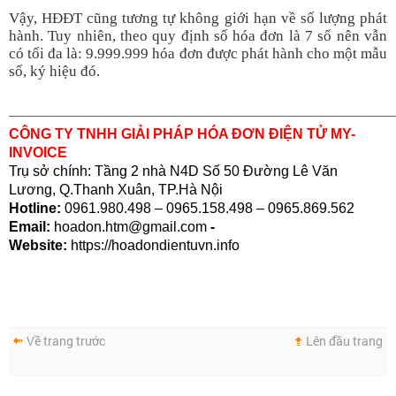
Vậy, HĐĐT cũng tương tự không giới hạn về số lượng phát
hành. Tuy nhiên, theo quy định số hóa đơn là 7 số nên vẫn
có tối đa là: 9.999.999 hóa đơn được phát hành cho một mẫu
số, ký hiệu đó.
_______________________________________
CÔNG TY TNHH GIẢI PHÁP HÓA ĐƠN ĐIỆN TỬ MY-
INVOICE
Trụ sở chính: Tầng 2 nhà N4D Số 50 Đường Lê Văn
Lương, Q.Thanh Xuân, TP.Hà Nội
Hotline:
0961.980.498 – 0965.158.498 – 0965.869.562
Email:
hoadon.htm@gmail.com
-
Website:
https://hoadondientuvn.info
Về trang trước
Lên đầu trang