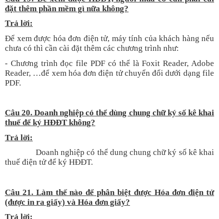
đặt thêm phần mềm gì nữa không?
T
rả lời:
Để xem được hóa đơn điện tử, máy tính của khách hàng nếu
chưa có thì cần cài đặt thêm các chương trình như:
- Chương trình đọc file PDF có thể là Foxit Reader, Adobe
Reader, …để xem hóa đơn điện tử chuyển đổi dưới dạng file
PDF.
Câu 20. Doanh nghiệp có thể dùng chung chữ ký số kê khai
thuế để ký HĐĐT không?
T
rả lời:
Doanh nghiệp có thể dung chung chữ ký số kê khai
thuế điện tử để ký HĐĐT.
Câu 21. Làm thế nào để phân biệt được Hóa đơn điện tử
(được in ra giấy) và Hóa đơn giấy?
T
rả lời: