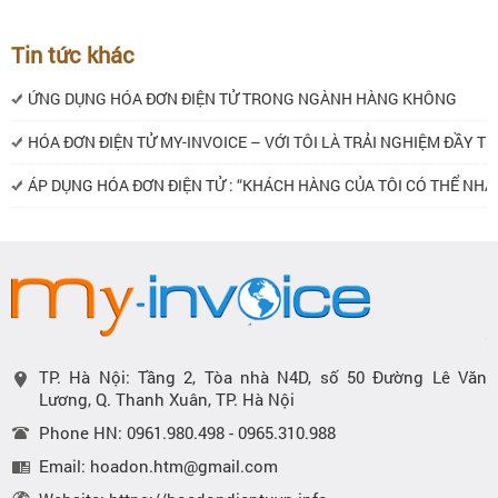
Tin tức khác
ỨNG DỤNG HÓA ĐƠN ĐIỆN TỬ TRONG NGÀNH HÀNG KHÔNG
HÓA ĐƠN ĐIỆN TỬ MY-INVOICE – VỚI TÔI LÀ TRẢI NGHIỆM ĐẦY TI
ÁP DỤNG HÓA ĐƠN ĐIỆN TỬ : “KHÁCH HÀNG CỦA TÔI CÓ THỂ NH
TP. Hà Nội: Tầng 2, Tòa nhà N4D, số 50 Đường Lê Văn
Lương, Q. Thanh Xuân, TP. Hà Nội
Phone HN: 0961.980.498 - 0965.310.988
Email: hoadon.htm@gmail.com