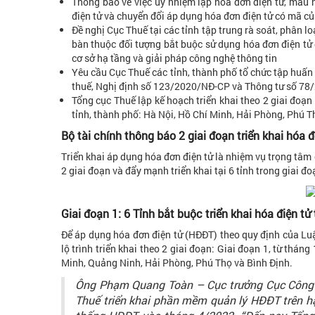
Thông báo về việc ủy nhiệm lập hóa đơn điện tử, mẫu hi
điện tử và chuyển đổi áp dụng hóa đơn điện tử có mã củ
Đề nghị Cục Thuế tại các tỉnh tập trung rà soát, phân lo
bàn thuộc đối tượng bắt buộc sử dụng hóa đơn điện tử đ
cơ sở hạ tầng và giải pháp công nghệ thông tin
Yêu cầu Cục Thuế các tỉnh, thành phố tổ chức tập huấn 
thuế, Nghị định số 123/2020/NĐ-CP và Thông tư số 78/20
Tổng cục Thuế lập kế hoạch triển khai theo 2 giai đoạn 
tỉnh, thành phố: Hà Nội, Hồ Chí Minh, Hải Phòng, Phú T
Bộ tài chính thông báo 2 giai đoạn triển khai hóa
Triển khai áp dụng hóa đơn điện tử là nhiệm vụ trọng tâm 
2 giai đoạn và đẩy mạnh triển khai tại 6 tỉnh trong giai đo
Giai đoạn 1: 6 Tỉnh bắt buộc triển khai hóa điện 
Để áp dụng hóa đơn điện tử (HĐĐT) theo quy định của Luậ
lộ trình triển khai theo 2 giai đoạn: Giai đoạn 1, từ thán
Minh, Quảng Ninh, Hải Phòng, Phú Thọ và Bình Định.
Ông Phạm Quang Toàn – Cục trưởng Cục Công ng
Thuế triển khai phần mềm quản lý HĐĐT trên hạ