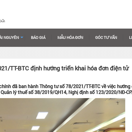
ÀI NGUYÊN
BÁO GIÁ
MẪU HÓA ĐƠN
GÓC TƯ VẤN
L
021/TT-BTC định hướng triển khai hóa đơn điện tử
chính đã ban hành Thông tư số 78/2021/TT-BTC về việc hướng
ật Quản lý thuế số 38/2019/QH14, Nghị định số 123/2020/NĐ-CP