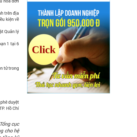
ệu hóa đơn
đến nghề kế toán từ năm 2018
Chuyển sang sử dụng hóa đơn điện
nh trên địa
tử từ ngày 01/7/2018?
ều kiện về
Ông Nguyễn Văn Phụng: “Chúng tôi
ật Quản lý
khuyến khích các doanh nghiệp sử
dụng hóa đơn điện tử"
ạn 1 tại 6
Quy định về lưu trữ và tiêu hủy hóa
đơn điện tử theo quy định
n tử trong
 phê duyệt
 TP. Hồ Chí
 Tổng cục
ng cho hệ