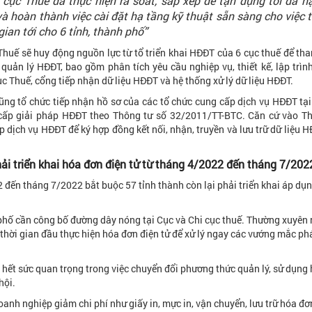
ục Thuế đã thực hiện rà soát, sắp xếp để tận dụng tối đa h
và hoàn thành việc cài đặt hạ tầng kỹ thuật sẵn sàng cho việc tr
ian tới cho 6 tỉnh, thành phố”
 Thuế sẽ huy động nguồn lực từ tổ triển khai HĐĐT của 6 cục thuế để tha
quản lý HĐĐT, bao gồm phân tích yêu cầu nghiệp vụ, thiết kế, lập trìn
c Thuế, cổng tiếp nhận dữ liệu HĐĐT và hệ thống xử lý dữ liệu HĐĐT.
cũng tổ chức tiếp nhận hồ sơ của các tổ chức cung cấp dịch vụ HĐĐT tại
 cấp giải pháp HĐĐT theo Thông tư số 32/2011/TT-BTC. Căn cứ vào T
dịch vụ HĐĐT để ký hợp đồng kết nối, nhận, truyền và lưu trữ dữ liệu H
ải triển khai hóa đơn điện tử từ tháng 4/2022 đến tháng 7/202
 đến tháng 7/2022 bắt buộc 57 tỉnh thành còn lại phải triển khai áp dụ
phố cần công bố đường dây nóng tại Cục và Chi cục thuế. Thường xuyên r
thời gian đầu thực hiện hóa đơn điện tử để xử lý ngay các vướng mắc phá
 hết sức quan trọng trong việc chuyển đổi phương thức quản lý, sử dụng
hội.
oanh nghiệp giảm chi phí như giấy in, mực in, vận chuyển, lưu trữ hóa đơ