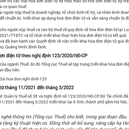
ển thị các loại hóa đơn điện tử, ký hiệu mẫu số hóa đơn điện tử, ký hi
a cơ quan thuế.
ại người nộp thuế là doanh nghiệp, tổ chức kinh tế, hộ, cá nhân kinh doa
ể chuẩn bị: triển khai áp dụng hoá đơn điện tử và sẵn sàng chuẩn bị đi
cho người nộp thuế và cán bộ thuế về quy định về hóa đơn điện tử tại Lu
21/TT-BTC và tổ chức triển khai thực hiện hóa đơn điện tử có kết quả.
và đã ban hành các Quyết định về việc triển khai hóa đơn điện tử giai đo
họ, Quảng Ninh, Bình Định.
 đơn điện tử theo nghị định 123/2020/NĐ-CP
của ngành Thuế, do đó Tổng cục Thuế sẽ tập trung triển khai hóa đơn điệ
ạn đầu tiên.
tử từ tháng 11/2021 đến tháng 3/2022
t Quản lý thuế số 38 và Nghị định số 123/2020/NĐ-CP, Bộ Tài chính đã
g 11/2021 đến tháng 3/2022 triển khai tại 6 tỉnh, thành phố gồm Hà Nội,
hệ thông tin (Tổng cục Thuế) cho biết, trong giai đoạn đầu,
 tầng kỹ thuật hiện có. Đồng thời sẽ bổ sung, nâng cấp hạ tầ