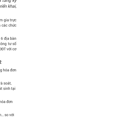
ạ tầng kỹ
iển khai,
m gia trực
h các chức
 6 địa bàn
hông tư số
ĐĐT với cơ
2
ng hóa đơn
à soát,
t sinh tại
 hóa đơn
n… so với