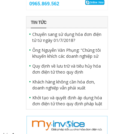
Một số quy định mới tác động lớn
0965.869.562
đến nghề kế toán từ năm 2018
Chuyển sang sử dụng hóa đơn điện
TIN TỨC
tử từ ngày 01/7/2018?
Ông Nguyễn Văn Phụng: “Chúng tôi
khuyến khích các doanh nghiệp sử
dụng hóa đơn điện tử"
Quy định về lưu trữ và tiêu hủy hóa
đơn điện tử theo quy định
Khách hàng không cần hóa đơn,
doanh nghiệp vẫn phải xuất
Khởi tạo và quyết định áp dụng hóa
đơn điện tử theo quy định pháp luật
Có nên chuyển đổi hoá đơn giấy
sang hoá đơn điện tử hay không?
HÌNH THỨC GỬI, LƯU FILE VÀ ĐỊNH
DẠNG HÓA ĐƠN ĐIỆN TỬ
Một số quy định mới tác động lớn