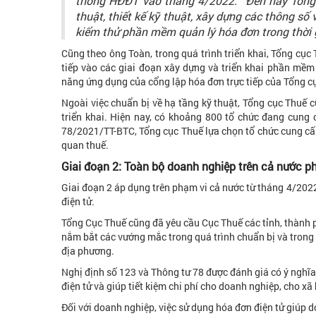
thống HĐĐT vào tháng 4/2022. “Đến nay Tổng c
thuật, thiết kế kỹ thuật, xây dựng các thông số 
kiểm thử phần mềm quản lý hóa đơn trong thời g
Cũng theo ông Toàn, trong quá trình triển khai, Tổng cục
tiếp vào các giai đoạn xây dựng và triển khai phần mềm 
năng ứng dụng của cổng lập hóa đơn trực tiếp của Tổng cụ
Ngoài việc chuẩn bị về hạ tầng kỹ thuật, Tổng cục Thuế 
triển khai. Hiện nay, có khoảng 800 tổ chức đang cung
78/2021/TT-BTC, Tổng cục Thuế lựa chọn tổ chức cung cấp 
quan thuế.
Giai đoạn 2: Toàn bộ doanh nghiệp trên cả nước ph
Giai đoạn 2 áp dụng trên phạm vi cả nước từ tháng 4/2022
điện tử.
Tổng Cục Thuế cũng đã yêu cầu Cục Thuế các tỉnh, thành 
nắm bắt các vướng mắc trong quá trình chuẩn bị và trong 
địa phương.
Nghị định số 123 và Thông tư 78 được đánh giá có ý nghĩa
điện tử và giúp tiết kiệm chi phí cho doanh nghiệp, cho xã 
Đối với doanh nghiệp, việc sử dụng hóa đơn điện tử giúp d